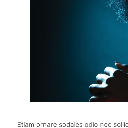
Etiam ornare sodales odio nec sollic